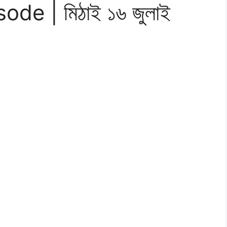
de | মিঠাই ১৬ জুলাই