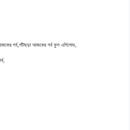
জকের পর্ব,
গাঁটছড়া আজকের পর্ব ফুল এপিসোড,
্ব,