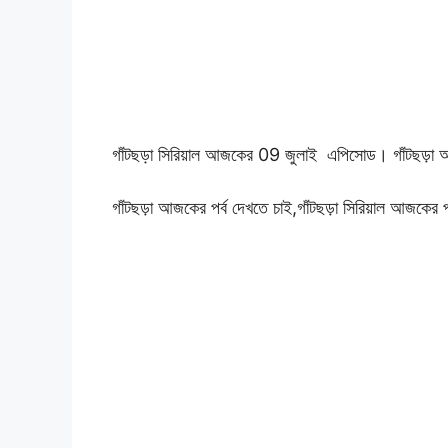
গাঁটছড়া সিরিয়াল আজকের
09 জুলাই এপিসোড। গাঁটছড়া আ
গাঁটছড়া আজকের পর্ব দেখতে চাই,গাঁটছড়া সিরিয়াল আজকের পর