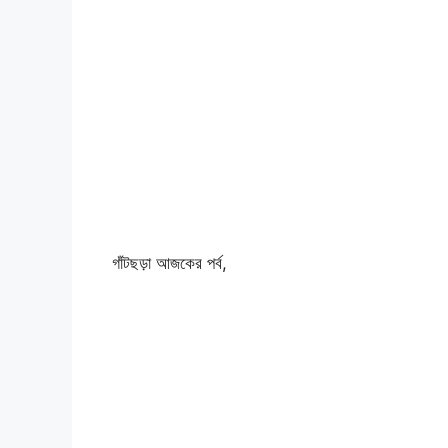
গাঁটছড়া আজকের পর্ব,