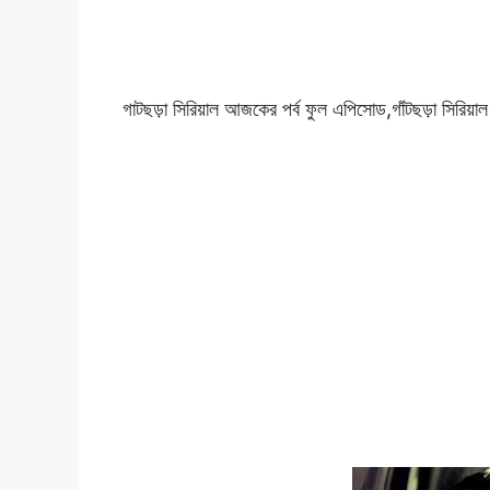
গাটছড়া সিরিয়াল আজকের পর্ব ফুল এপিসোড,গাঁটছড়া সিরিয়া