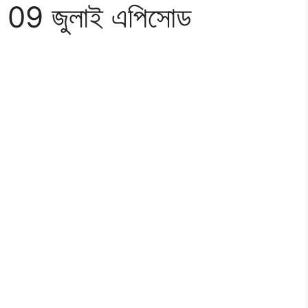
ের 09 জুলাই এপিসোড