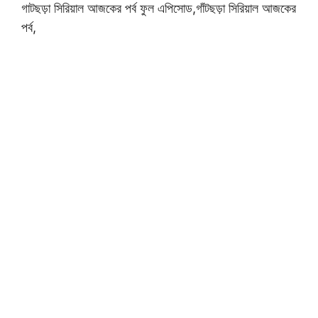
গাটছড়া সিরিয়াল আজকের পর্ব ফুল এপিসোড,গাঁটছড়া সিরিয়াল আজকের
পর্ব,