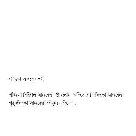
গাঁটছড়া আজকের পর্ব,
গাঁটছড়া সিরিয়াল আজকের 13
জুলাই এপিসোড। গাঁটছড়া আজকের
পর্ব,
গাঁটছড়া আজকের পর্ব ফুল এপিসোড,