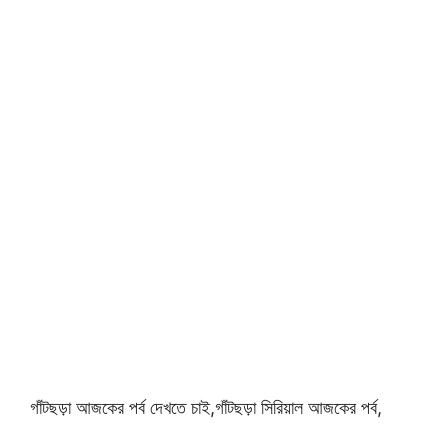
গাঁটছড়া আজকের পর্ব দেখতে চাই,গাঁটছড়া সিরিয়াল আজকের পর্ব,