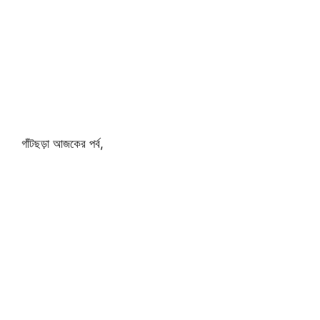
গাঁটছড়া আজকের পর্ব,