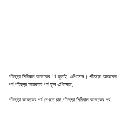
গাঁটছড়া সিরিয়াল আজকের 11
জুলাই এপিসোড। গাঁটছড়া আজকের
পর্ব,
গাঁটছড়া আজকের পর্ব ফুল এপিসোড,
গাঁটছড়া আজকের পর্ব দেখতে চাই,গাঁটছড়া সিরিয়াল আজকের পর্ব,