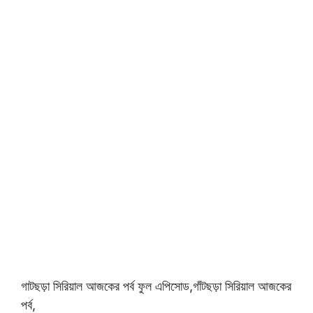
গাটছড়া সিরিয়াল আজকের পর্ব ফুল এপিসোড,গাঁটছড়া সিরিয়াল আজকের
পর্ব,