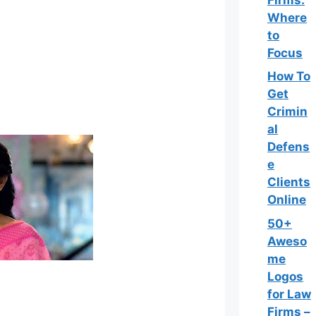
Where
to
Focus
How To
Get
Crimin
al
Defens
e
Clients
Online
50+
Aweso
me
Logos
for Law
Firms –