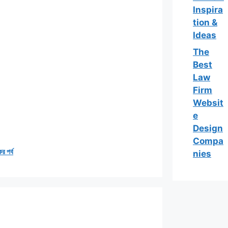
Inspira
tion &
Ideas
The
Best
Law
Firm
Websit
e
Design
Compa
র পর্ব
nies