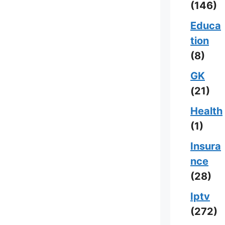
(146)
Educa
tion
(8)
GK
(21)
Health
(1)
Insura
nce
(28)
Iptv
(272)