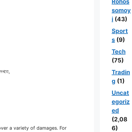
Rohos
somoy
i
(43)
Sport
s
(9)
Tech
(75)
দেখতে,
Tradin
g
(1)
Uncat
egoriz
ed
(2,08
6)
ver a variety of damages. For