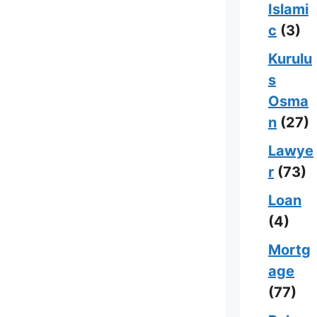
Islami
c
(3)
Kurulu
s
Osma
n
(27)
Lawye
r
(73)
Loan
(4)
Mortg
age
(77)