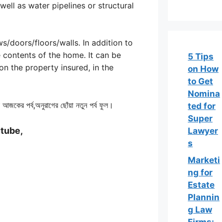
well as water pipelines or structural
s/doors/floors/walls. In addition to
 contents of the home. It can be
5 Tips
on the property insured, in the
on How
to Get
Nomina
আজকের পর্ব,অনুরাগের ছোঁয়া নতুন পর্ব ফুল।
ted for
Super
utube,
Lawyer
s
Marketi
ng for
Estate
Plannin
g Law
Firms: