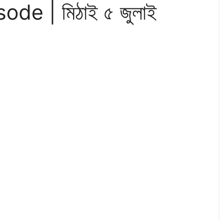
de | মিঠাই ৫ জুলাই