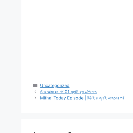
Categories
Uncategorized
তুঁতে আজকের পর্ব 01 জুলাই ফুল এপিসোড
Mithai Today Episode | মিঠাই ৪ জুলাই আজকের পর্ব