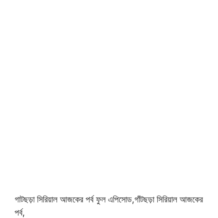
গাটছড়া সিরিয়াল আজকের পর্ব ফুল এপিসোড,গাঁটছড়া সিরিয়াল আজকের
পর্ব,