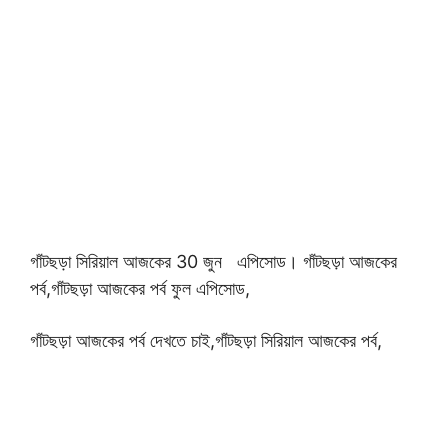
গাঁটছড়া সিরিয়াল আজকের 30
জুন এপিসোড। গাঁটছড়া আজকের
পর্ব,
গাঁটছড়া আজকের পর্ব ফুল এপিসোড,
গাঁটছড়া আজকের পর্ব দেখতে চাই,গাঁটছড়া সিরিয়াল আজকের পর্ব,