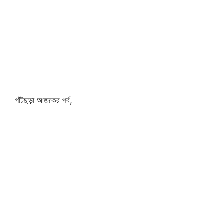
গাঁটছড়া আজকের পর্ব,