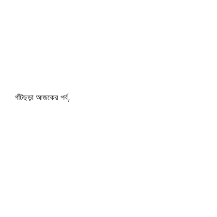
গাঁটছড়া আজকের পর্ব,