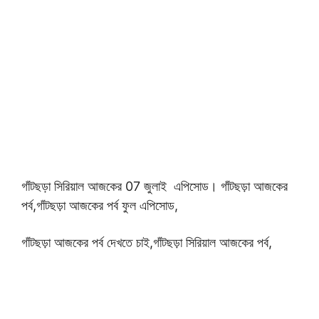
গাঁটছড়া সিরিয়াল আজকের
07 জুলাই এপিসোড। গাঁটছড়া আজকের
পর্ব,
গাঁটছড়া আজকের পর্ব ফুল এপিসোড,
গাঁটছড়া আজকের পর্ব দেখতে চাই,গাঁটছড়া সিরিয়াল আজকের পর্ব,