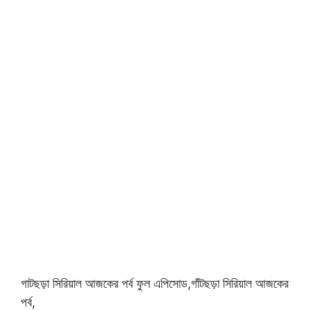
গাটছড়া সিরিয়াল আজকের পর্ব ফুল এপিসোড,গাঁটছড়া সিরিয়াল আজকের
পর্ব,