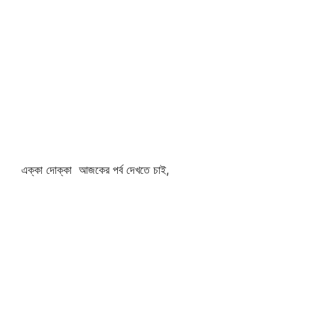
এক্কা দোক্কা আজকের পর্ব দেখতে চাই,