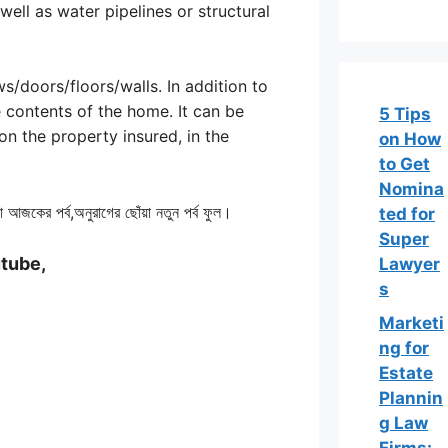
well as water pipelines or structural
s/doors/floors/walls. In addition to
 contents of the home. It can be
5 Tips
on the property insured, in the
on How
to Get
Nomina
আজকের পর্ব,অনুরাগের ছোঁয়া নতুন পর্ব ফুল।
ted for
Super
utube,
Lawyer
s
Marketi
ng for
Estate
Plannin
g Law
Firms: