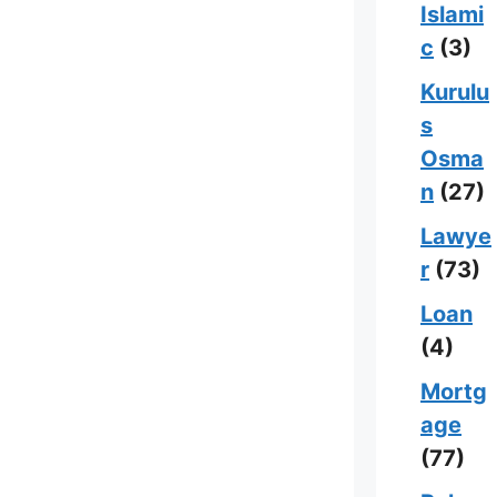
Islami
c
(3)
Kurulu
s
Osma
n
(27)
Lawye
r
(73)
Loan
(4)
Mortg
age
(77)