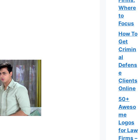
Where
to
Focus
How To
Get
Crimin
al
Defens
e
Clients
Online
50+
Aweso
me
Logos
for Law
Firms –