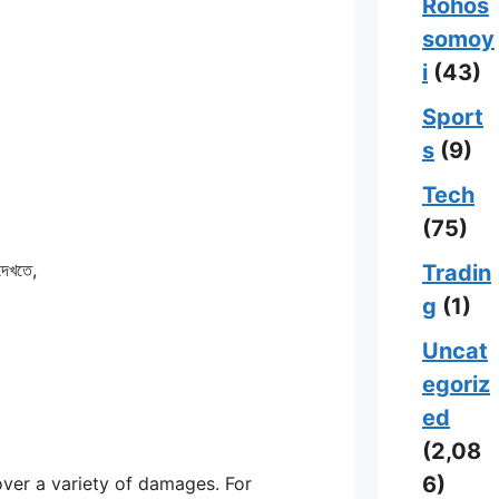
Rohos
somoy
i
(43)
Sport
s
(9)
Tech
(75)
দেখতে,
Tradin
g
(1)
Uncat
egoriz
ed
(2,08
6)
ver a variety of damages. For