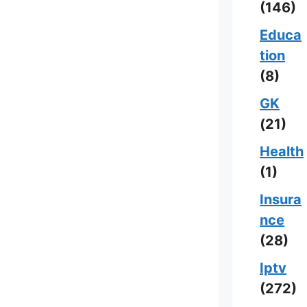
(146)
Educa
tion
(8)
GK
(21)
Health
(1)
Insura
nce
(28)
Iptv
(272)