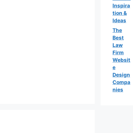
Inspira
tion &
Ideas
The
Best
Law
Firm
Websit
e
Design
Compa
nies