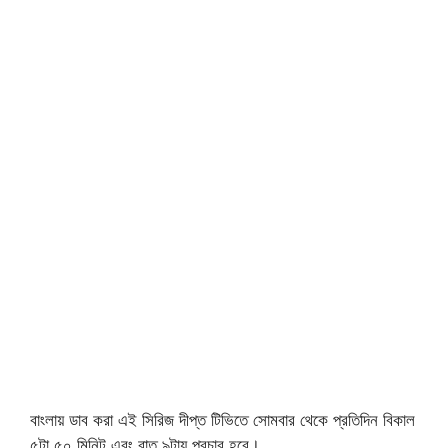
বাংলায় ডাব করা এই সিরিজ দীপ্ত টিভিতে সোমবার থেকে প্রতিদিন বিকাল
৫টা ৫০ মিনিট এবং রাত ৯টায় প্রচার হবে।