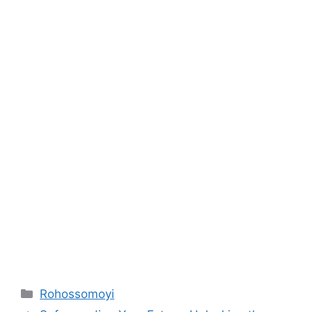
Categories
Rohossomoyi