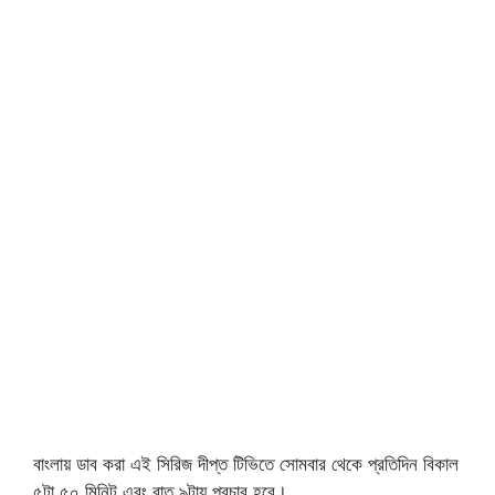
বাংলায় ডাব করা এই সিরিজ দীপ্ত টিভিতে সোমবার থেকে প্রতিদিন বিকাল
৫টা ৫০ মিনিট এবং রাত ৯টায় প্রচার হবে।