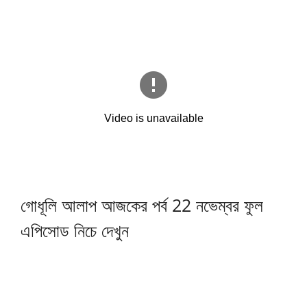
গোধূলি আলাপ আজকের পর্ব 22 নভেম্বর ফুল
এপিসোড নিচে দেখুন