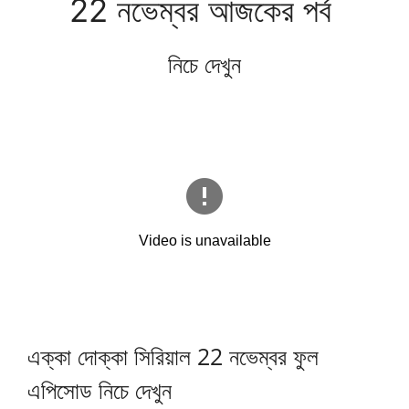
22 নভেম্বর আজকের পর্ব
নিচে দেখুন
এক্কা দোক্কা সিরিয়াল 22 নভেম্বর ফুল
এপিসোড নিচে দেখুন