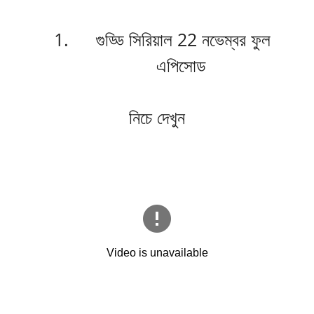
গুড্ডি সিরিয়াল 22 নভেম্বর ফুল
এপিসোড
নিচে দেখুন