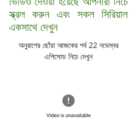
ভিডিও দেওয়া হয়েছে আপনারা নিচে
স্ক্রল করুন এবং সকল সিরিয়াল
একসাথে দেখুন
অনুরাগের ছোঁয়া আজকের পর্ব 22 নভেম্বর
এপিসোড নিচে দেখুন