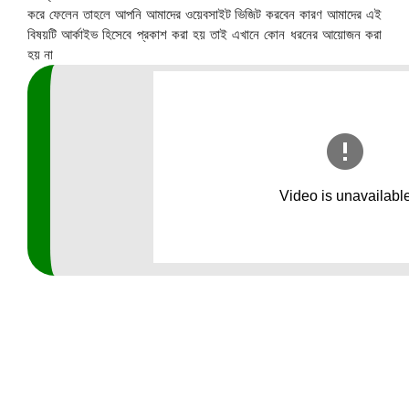
করে ফেলেন তাহলে আপনি আমাদের ওয়েবসাইট ভিজিট করবেন কারণ আমাদের এই
বিষয়টি আর্কাইভ হিসেবে প্রকাশ করা হয় তাই এখানে কোন ধরনের আয়োজন করা
হয় না