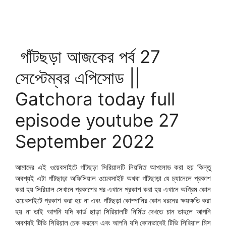
গাঁটছড়া আজকের পর্ব 27
সেপ্টেম্বর এপিসোড ||
Gatchora today full
episode youtube 27
September 2022
আমাদের এই ওয়েবসাইটে গাঁটছড়া সিরিয়ালটি নিয়মিত আপলোড করা হয় কিন্তু
অবশ্যই এটা গাঁটছাড়া অফিসিয়াল ওয়েবসাইট অথবা গাঁটছাড়া যে চ্যানেলে প্রকাশ
করা হয় সিরিয়াল সেখানে প্রকাশের পর এখানে প্রকাশ করা হয় এখানে অগ্রিম কোন
ওয়েবসাইটে প্রকাশ করা হয় না এবং গাঁটছড়া কোম্পানির কোন ধরনের ক্ষয়ক্ষতি করা
হয় না তাই আপনি যদি কার্ড ছাড়া সিরিয়ালটি নির্মিত দেখতে চান তাহলে আপনি
অবশ্যই টিভি সিরিয়াল চেক করবেন এবং আপনি যদি কোনভাবেই টিভি সিরিয়াল মিস