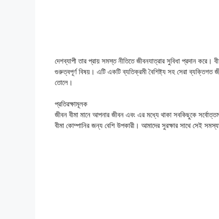
দেশব্যাপী তার প্রায় সমস্ত নীতিতে জীবনযাত্রার সুবিধা প্রদান করে। 
গুরুত্বপূর্ণ বিষয়। এটি একটি ব্যতিক্রমী বৈশিষ্ট্য সহ সেরা ব্যক্তিগত জ
তোলে।
প্রতিরক্ষামূলক
জীবন বীমা মানে আপনার জীবন এবং এর মধ্যে থাকা সবকিছুকে সর্বোত্তম 
বীমা কোম্পানির জন্য বেশি উপকারী। আমাদের সুরক্ষার সাথে সেই সমস্য