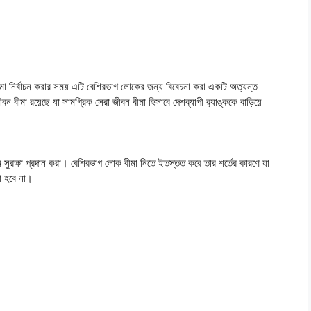
বীমা নির্বাচন করার সময় এটি বেশিরভাগ লোকের জন্য বিবেচনা করা একটি অত্যন্ত
ীবন বীমা রয়েছে যা সামগ্রিক সেরা জীবন বীমা হিসাবে দেশব্যাপী র‌্যাঙ্ককে বাড়িয়ে
সুরক্ষা প্রদান করা। বেশিরভাগ লোক বীমা নিতে ইতস্তত করে তার শর্তের কারণে যা
া হবে না।