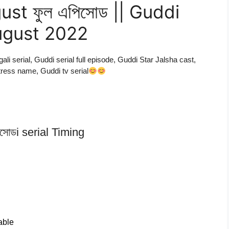
ugust ফুল এপিসোড || Guddi
ugust 2022
li serial, Guddi serial full episode, Guddi Star Jalsha cast,
tress name, Guddi tv serial
িসোডi serial Timing