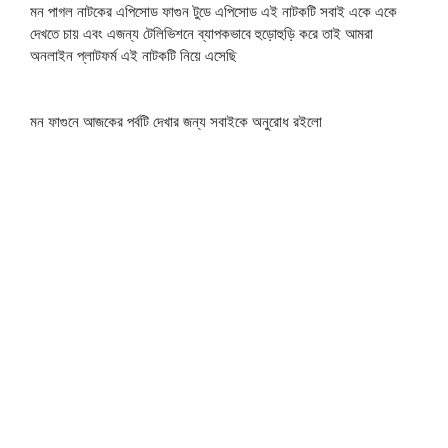
মন পাগল নাটকের এপিসোড ফাগুন টুডে এপিসোড এই নাটকটি সবাই একে একে
দেখতে চায় এবং এজন্য টেলিভিশনে ব্যাপকভাবে হুড়োহুড়ি করে তাই আমরা
অনলাইন প্লাটফর্ম এই নাটকটি নিয়ে এসেছি
মন ফাগুনে আজকের পর্বটি দেখার জন্য সবাইকে অনুরোধ রইলো