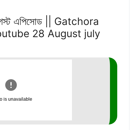
আগস্ট এপিসোড || Gatchora
outube 28 August july