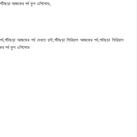
গাঁটছড়া আজকের পর্ব ফুল এপিসোড,
াঁটছড়া আজকের পর্ব দেখতে চাই,গাঁটছড়া সিরিয়াল আজকের পর্ব,গাটছড়া সিরিয়াল
কের পর্ব ফুল এপিসোড