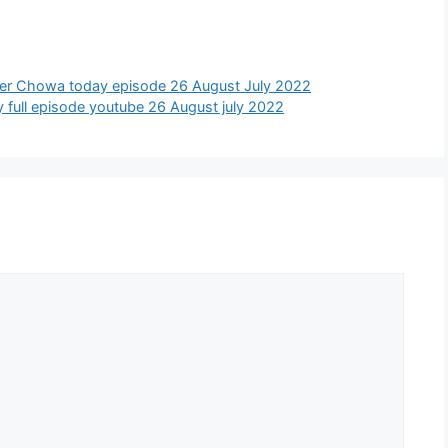
 Anurager Chowa today episode 26 August July 2022
oday full episode youtube 26 August july 2022