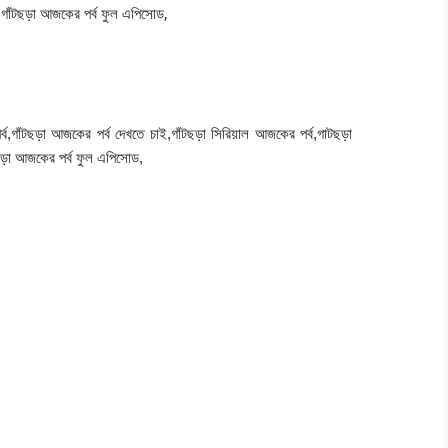
,
গাঁটছড়া আজকের পর্ব ফুল এপিসোড,
াঁটছড়া আজকের পর্ব দেখতে চাই,গাঁটছড়া সিরিয়াল আজকের পর্ব,গাটছড়া
টছড়া আজকের পর্ব ফুল এপিসোড,