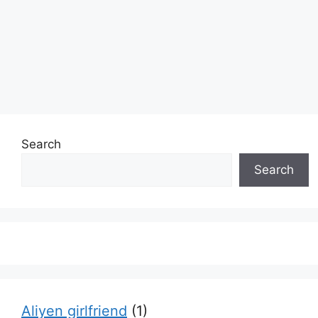
Search
Search
Aliyen girlfriend
(1)