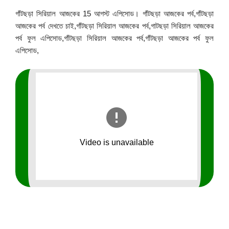
গাঁটছড়া সিরিয়াল আজকের 15 আগস্ট এপিসোড। গাঁটছড়া আজকের পর্ব,গাঁটছড়া
আজকের পর্ব দেখতে চাই,গাঁটছড়া সিরিয়াল আজকের পর্ব,গাটছড়া সিরিয়াল আজকের
পর্ব ফুল এপিসোড,গাঁটছড়া সিরিয়াল আজকের পর্ব,গাঁটছড়া আজকের পর্ব ফুল
এপিসোড,