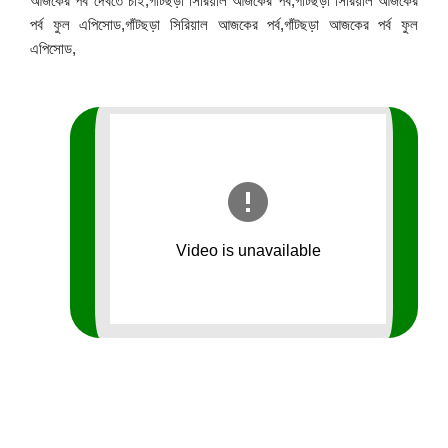
আজকের পর্ব দেখতে চাই,গাঁটছড়া সিরিয়াল আজকের পর্ব,গাটছড়া সিরিয়াল আজকের
পর্ব ফুল এপিসোড,গাঁটছড়া সিরিয়াল আজকের পর্ব,গাঁটছড়া আজকের পর্ব ফুল
এপিসোড,