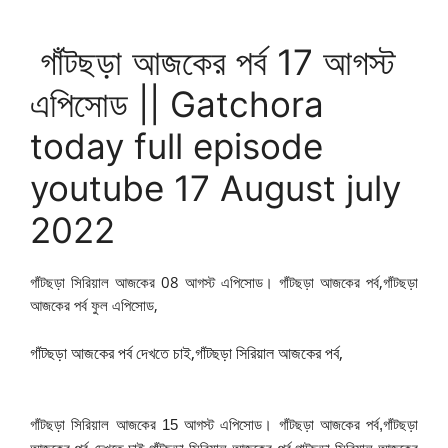
গাঁটছড়া আজকের পর্ব 17 আগস্ট
এপিসোড || Gatchora
today full episode
youtube 17 August july
2022
গাঁটছড়া সিরিয়াল আজকের 08 আগস্ট এপিসোড। গাঁটছড়া আজকের পর্ব,
গাঁটছড়া
আজকের পর্ব ফুল এপিসোড,
গাঁটছড়া আজকের পর্ব দেখতে চাই,গাঁটছড়া সিরিয়াল আজকের পর্ব,
গাঁটছড়া সিরিয়াল আজকের 15 আগস্ট এপিসোড। গাঁটছড়া আজকের পর্ব,গাঁটছড়া