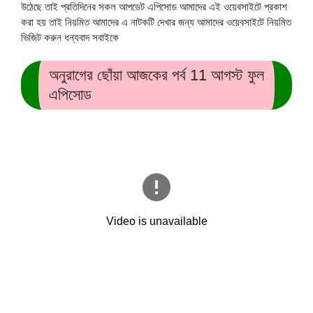
উঠেছে তাই প্রতিদিনের সকল আপডেট এপিসোড আমাদের এই ওয়েবসাইটে প্রকাশ
করা হয় তাই নিয়মিত আমাদের এ নাটকটি দেখার জন্য আমাদের ওয়েবসাইটে নিয়মিত
ভিজিট করুন ধন্যবাদ সবাইকে
অনুরাগের ছোঁয়া আজকের পর্ব 11 আগস্ট ফুল
এপিসোড