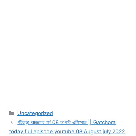
Categories
Uncategorized
গাঁটছড়া আজকের পর্ব 08 আগস্ট এপিসোড || Gatchora
today full episode youtube 08 August july 2022