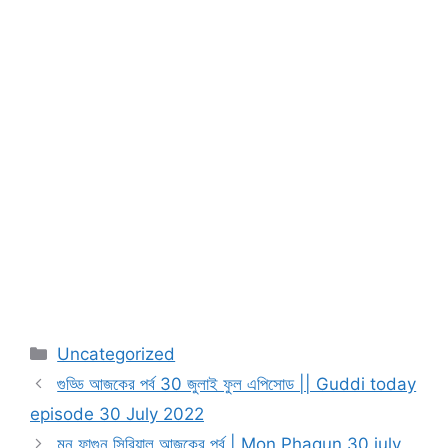
Categories
Uncategorized
গুড্ডি আজকের পর্ব 30 জুলাই ফুল এপিসোড || Guddi today
episode 30 July 2022
মন ফাগুন সিরিয়াল আজকের পর্ব | Mon Phagun 30 july