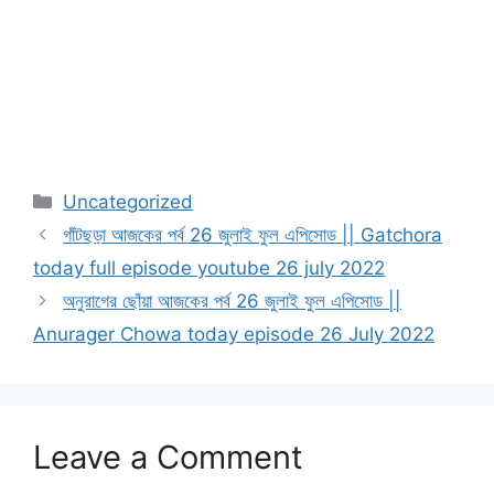
Categories
Uncategorized
গাঁটছড়া আজকের পর্ব 26 জুলাই ফুল এপিসোড || Gatchora
today full episode youtube 26 july 2022
অনুরাগের ছোঁয়া আজকের পর্ব 26 জুলাই ফুল এপিসোড ||
Anurager Chowa today episode 26 July 2022
Leave a Comment