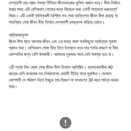
দেশব্যাপী তার প্রায় সমস্ত নীতিতে জীবনযাত্রার সুবিধা প্রদান করে। বীমা নির্বাচন
করার সময় এটি বেশিরভাগ লোকের জন্য বিবেচনা করা একটি অত্যন্ত গুরুত্বপূর্ণ
বিষয়। এটি একটি ব্যতিক্রমী বৈশিষ্ট্য সহ সেরা ব্যক্তিগত জীবন বীমা রয়েছে যা
সামগ্রিক সেরা জীবন বীমা হিসাবে দেশব্যাপী র‌্যাঙ্ককে বাড়িয়ে তোলে।
প্রতিরক্ষামূলক
জীবন বীমা মানে আপনার জীবন এবং এর মধ্যে থাকা সবকিছুকে সর্বোত্তম সুরক্ষা
প্রদান করা। বেশিরভাগ লোক বীমা নিতে ইতস্তত করে তার শর্তের কারণে যা বীমা
কোম্পানির জন্য বেশি উপকারী। আমাদের সুরক্ষার সাথে সেই সমস্যা হবে না।
এটি শর্তের দিক থেকে সেরা জীবন বীমা হিসাবে প্রতিষ্ঠিত। ব্যবহারকারীরা 40
বছরের বেশি কভারেজ সহ নির্ভরযোগ্য মেয়াদী নীতির সাথে সুরক্ষিত। যেকোন
কোম্পানী যে পরিমাণ নিতে ইচ্ছুক তার দ্বিগুণ যা সাধারণত 30 বছর পর্যন্ত কভার
করে।