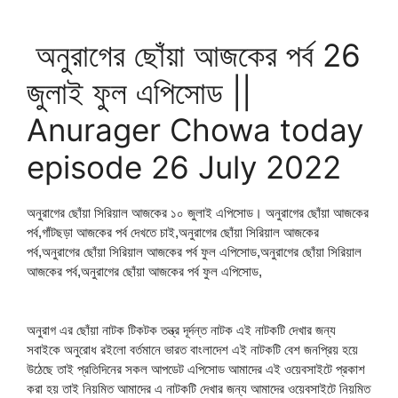
অনুরাগের ছোঁয়া আজকের পর্ব 26
জুলাই ফুল এপিসোড ||
Anurager Chowa today
episode 26 July 2022
অনুরাগের ছোঁয়া সিরিয়াল আজকের ১০ জুলাই এপিসোড। অনুরাগের ছোঁয়া আজকের
পর্ব,গাঁটছড়া আজকের পর্ব দেখতে চাই,অনুরাগের ছোঁয়া সিরিয়াল আজকের
পর্ব,অনুরাগের ছোঁয়া সিরিয়াল আজকের পর্ব ফুল এপিসোড,অনুরাগের ছোঁয়া সিরিয়াল
আজকের পর্ব,অনুরাগের ছোঁয়া আজকের পর্ব ফুল এপিসোড,
অনুরাগ এর ছোঁয়া নাটক টিকটক তন্ত্র দূর্দন্ত নাটক এই নাটকটি দেখার জন্য
সবাইকে অনুরোধ রইলো বর্তমানে ভারত বাংলাদেশ এই নাটকটি বেশ জনপ্রিয় হয়ে
উঠেছে তাই প্রতিদিনের সকল আপডেট এপিসোড আমাদের এই ওয়েবসাইটে প্রকাশ
করা হয় তাই নিয়মিত আমাদের এ নাটকটি দেখার জন্য আমাদের ওয়েবসাইটে নিয়মিত