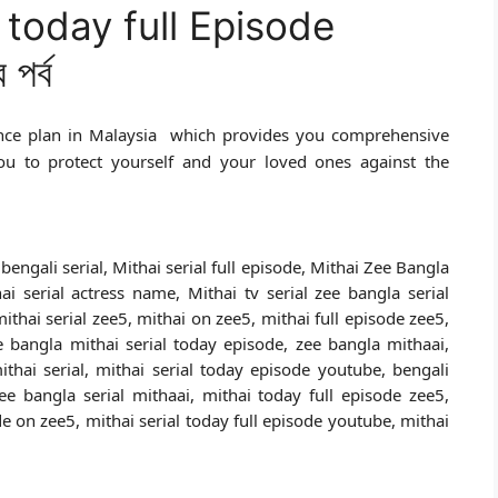
 today full Episode
পর্ব
rance plan in Malaysia which provides you comprehensive
you to protect yourself and your loved ones against the
bengali serial, Mithai serial full episode, Mithai Zee Bangla
ai serial actress name, Mithai tv serial zee bangla serial
ithai serial zee5, mithai on zee5, mithai full episode zee5,
e bangla mithai serial today episode, zee bangla mithaai,
thai serial, mithai serial today episode youtube, bengali
zee bangla serial mithaai, mithai today full episode zee5,
de on zee5, mithai serial today full episode youtube, mithai