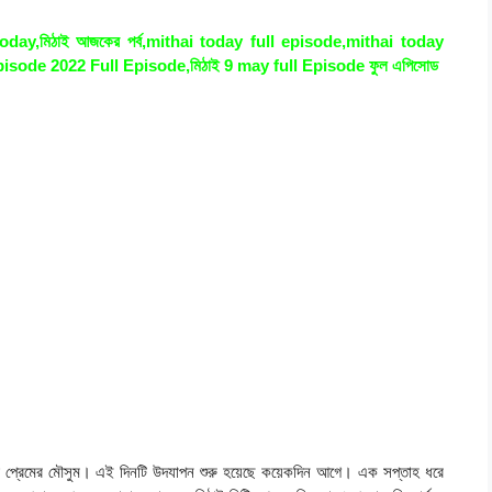
ay,মিঠাই আজকের পর্ব,mithai today full episode,mithai today
isode 2022 Full Episode,মিঠাই 9 may full Episode ফুল এপিসোড
ুড়ে প্রেমের মৌসুম। এই দিনটি উদযাপন শুরু হয়েছে কয়েকদিন আগে। এক সপ্তাহ ধরে