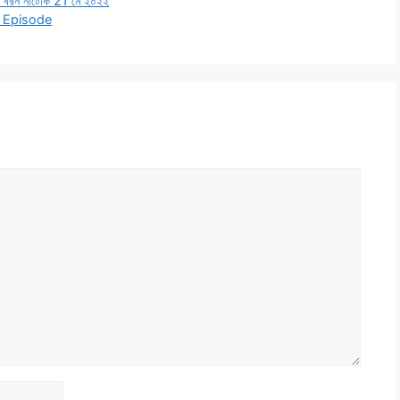
বরন নাটোক 21 মে ২০২২
ll Episode