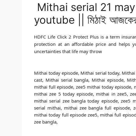
Mithai serial 21 may
youtube || মিঠাই আজকের 
HDFC Life Click 2 Protect Plus is a term insu
protection at an affordable price and helps 
uncertainties that life may throw
Mithai today episode, Mithai serial today, Mithai 
cast, Mithai serial bangla, Mithai episode, Mith
mithai full episode, zee5 mithai today episode, m
mithai zee 5 today episode, mithai in zee5, ze
mithai serial zee bangla today episode, zee5 mi
serial mithai, mithai zee bangla full episode, 
mithai today full episode zee5, mithai full episo
zee bangla,