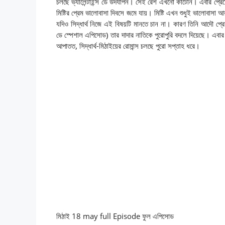
চলছে ভ্যালেন্টাইন্স ডে উদযাপন। সেই রেশ এখনো কাটেনি। এবার প্রেমের 
মিষ্টির প্রেম ভালোবাসা দিবসে জমে যায়। মিষ্টি এখন শুধুই ভালোবাসা আর 
যদিও সিদ্ধার্থ নিজে এই বিষয়টি মানতে চান না। কারণ তিনি আদৌ প্রে
ডে স্পেশাল এপিসোড) তার দাদার নাতিকে পুরোপুরি বদলে দিয়েছে। এবার সিদ্
আপাতত, সিদ্ধার্থ-মিঠাইয়ের রোমান্স চলছে পুরো সপ্তাহ ধরে।
মিঠাই 18 may full Episode ফুল এপিসোড