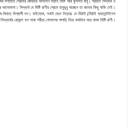
সপ্তাহে প্রেমের জোয়ারে ভাসলেন মিঠাই মিষ্টি আর কুৎসিত বাবু। প্রয়াত সিদ্ধার্থ ও
ভালোবাসা। সিদ্ধার্থ যে মিষ্টি রাণীর প্রেমে হাবুডুবু খাচ্ছেন তা জানার কিছু বাকি নেই।
ম-বিবাহে বিশ্বাসী নন। যাইহোক, সবাই মেনে নিয়েছে যে মিঠাই (মিঠাই ভ্যালেন্টাইনস
ধার্থের রোমান্স হল সারা শরীরে গোলাপের পাপড়ি নিয়ে বাথটাবে শুয়ে থাকা মিষ্টি রাণী।