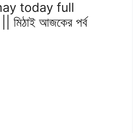
may today full
 মিঠাই আজকের পর্ব