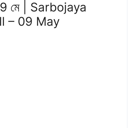
– 09 মে | Sarbojaya
ll – 09 May