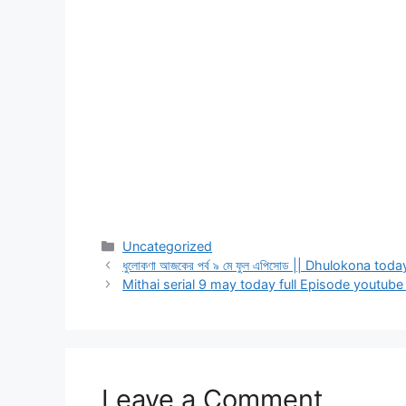
Categories
Uncategorized
ধুলোকণা আজকের পর্ব ৯ মে ফুল এপিসোড || Dhulokona 
Mithai serial 9 may today full Episode youtube || 
Leave a Comment