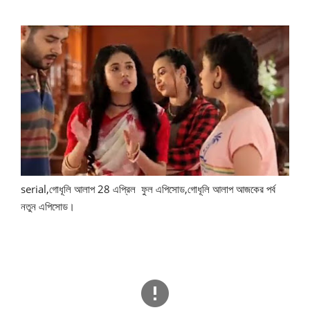
serial,গোধূলি আলাপ 28 এপ্রিল ফুল এপিসোড,গোধূলি আলাপ আজকের পর্ব
নতুন এপিসোড।