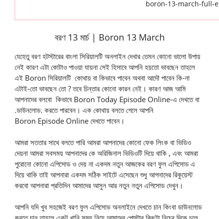
boron-13-march-full-
বরণ 13 মার্চ |
Boron
13 March
যেহেতু
বরণ
হটস্টারের বাংলা সিরিয়ালটি অনলাইন দেখার তেমন কোনো ভালো উপায়
নেই কারণ এটা কোটাও পাওয়া যায়না সেই হিসাবে আপনি হয়তো ভাবছেন তাহলে
এই Boron সিরিয়ালটি কোথায় বা কিভাবে পাবেন অথবা আদৌ পাবেন কি-না
এটাই-তো ভাবছেন তো ? তবে চিন্তার কোনো কারন নেই। কারণ আজ আমি
আপনাদের বলবো কিভাবে Boron Today Episode Online-এ দেখতে বা
.ডাউনলোড. করতে পারবেন। এক কোথায় বলতে গেলে আপনি
Boron Episode Online দেখতে পাবেন।
আমরা সততার সাথে বলতে পারি আমরা আপনাদের কোনো ফেক লিংক বা ভিডিও
দেয়না আমরা সবসময় আপনাদের কে অরিজিনাল ভিডিওটি দিয়ে থাকি , এবং আমরা
পুরোনো কোনো এপিসোড ও দেয় না একদম নতুন আজকের
বরণ
ফুল এপিসোড এ
দিয়ে থাকি তাই আপনারা একদম সঠিক সাইটে এসেছেন শুধু আপনাদের রিকুয়েস্ট
করবো আপনারা প্রতিদিন আমাদের আসুন আর নতুন নতুন এপিসোড দেখুন।
আপনি যদি খুব সহজেই
বরণ
ফুল এপিসোড অনলাইনে দেখতে চান কিংবা ডাউনলোড
করতে চান তাহলে একটু খানি সময় নিয়ে আমাদের পোস্টার কিছুটা নিচের দিকে চলে